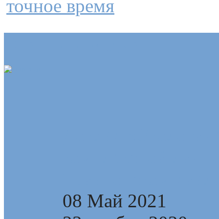
точное время
Статьи и медиа
Доклад «Экологиче
комплексной лично
Трианонском диал
08 Май 2021