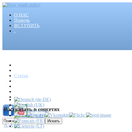
О НАС
Помочь
ВСТУПИТЬ
.
Главная
Проекты
Статьи
События
Медиа
Новости
Пресса
Рассказать в соцсетях
A-
A
A+