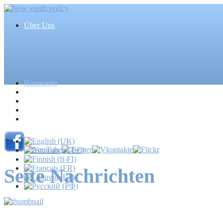
Über Uns
Hauptseite
Artikel
Ereignisse
Medien
Massenmedien
Seite Nachrichten